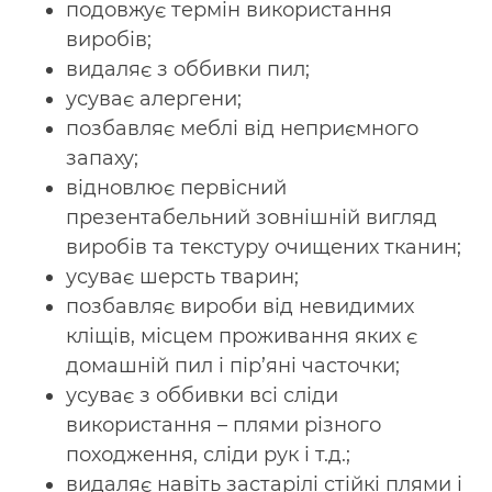
подовжує термін використання
виробів;
видаляє з оббивки пил;
усуває алергени;
позбавляє меблі від неприємного
запаху;
відновлює первісний
презентабельний зовнішній вигляд
виробів та текстуру очищених тканин;
усуває шерсть тварин;
позбавляє вироби від невидимих ​​
кліщів, місцем проживання яких є
домашній пил і пір’яні часточки;
усуває з оббивки всі сліди
використання – плями різного
походження, сліди рук і т.д.;
видаляє навіть застарілі стійкі плями і