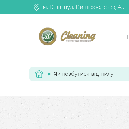
м. Київ, вул. Вишгородська, 45
П
Як позбутися від пилу