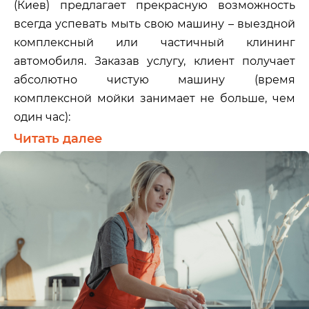
(Киев) предлагает прекрасную возможность
всегда успевать мыть свою машину – выездной
комплексный или частичный клининг
автомобиля. Заказав услугу, клиент получает
абсолютно чистую машину (время
комплексной мойки занимает не больше, чем
один час):
Читать далее
кузов блестящий и защищен от быстрого
загрязнения – после мойки наносится
специальное гидрофобное средство «анти-
дождь», которое поможет дольше
сохранить чистоту и блеск поверхности.
Для удаления сложно отчищаемых мест,
где на кузове имеются следы помета, пятна
битума и т.д. наши специалисты
используют бережные, но эффективные