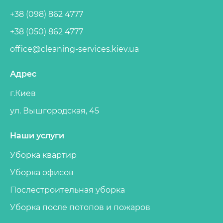
+38 (098) 862 4777
+38 (050) 862 4777
11.04.2015
office@cleaning-services.kiev.ua
Адрес
Андрій
г.Киев
Спасибо за химчистку в
ул. Вышгородская, 45
офисе,объяснили в деталях весь
процесс и оперативно
Наши услуги
почистили.5+
Уборка квартир
Уборка офисов
Послестроительная уборка
Уборка после потопов и пожаров