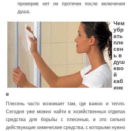
проверив нет ли протечек после включения
душа.
Чем
убр
ать
пле
сен
ь в
душ
ево
й
каб
инк
е
Плесень часто возникает там, где важно и тепло.
Сегодня уже можно найти в хозяйственных отделах
средства для борьбы с плесенью, и это сильно
действующие химические средства, с которыми нужно