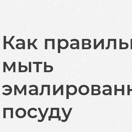
Как правиль
мыть
эмалирован
посуду