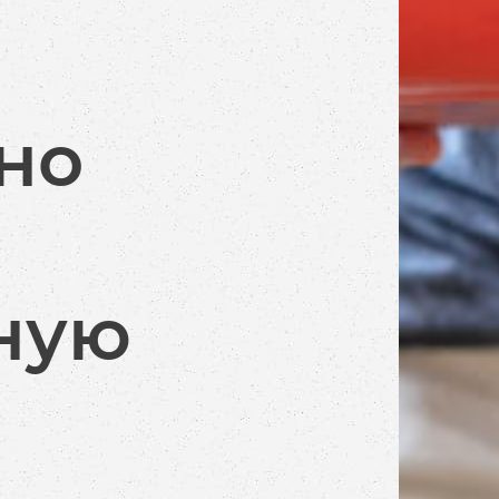
но
ную