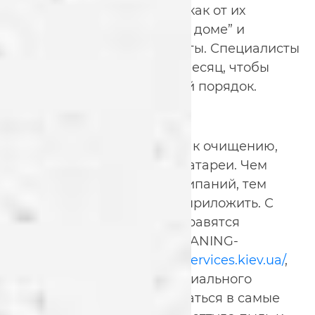
сделать это придется, так как от их
чистоты зависит “погода в доме” и
продолжительность чистоты. Специалисты
рекомендуют мыть раз в месяц, чтобы
поддерживать постоянный порядок.
Способы очистки
Перед тем как приступить к очищению,
проверьте внешний вид батареи. Чем
больше пыли, грязи и налипаний, тем
больше усилий придется приложить. С
этой процедурой легко справятся
сотрудники компании CLEANING-
SERVICES
https://cleaning-services.kiev.ua/
,
которые при помощи специального
оборудования могут добраться в самые