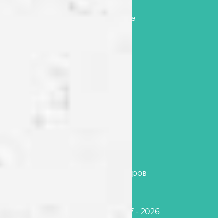
+38 (050) 862 4777
office@cleaning-services.kiev.ua
Адрес
г.Киев
ул. Вышгородская, 45
Наши услуги
Уборка квартир
Уборка офисов
Послестроительная уборка
Уборка после потопов и пожаров
Сleaning-services.kiev.ua © 2017 - 2026