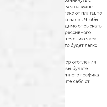
Особые трудности могут возникнуть с
батареей, которая находиться на кухне.
Если она находиться недалеко от плиты, то
на ней появляется жировой налет. Чтобы
от него избавиться необходимо опрыскать
поверхности раствором агрессивного
чистящего средства. По истечению часа,
когда жир размягчиться, его будет легко
убрать губкой.
Как видите, отмыть радиатор отопления
достаточно просто. А если вы будете
придерживаться определенного графика
их мытья, то и вовсе избавите себя от
трудоемкого процесса.