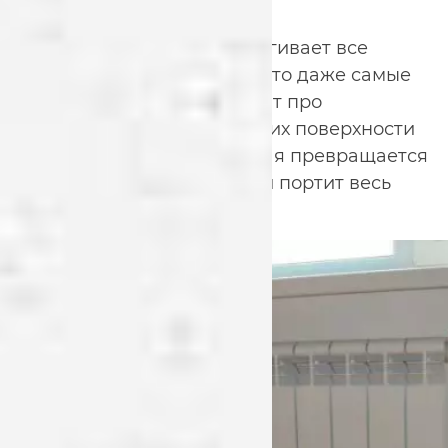
запах пыли в помещении.
Генеральная уборка
затрагивает все
пространство дома, но часто даже самые
хорошие хозяйки забывают про
радиаторы отопления. На их поверхности
скапливается пыль, которая превращается
в некрасивые отложения и портит весь
интерьер.