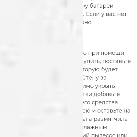
по квартире, заднюю стенку батареи
завесьте влажной тряпкой. Если у вас нет
специальной насадки, можно
воспользоваться феном.
Чистка паром и водой
Избавиться от грязи можно при помощи
воды. Перед тем как приступить, поставьте
под батарею емкость, в которую будет
собираться грязная вода. Стену за
радиатором тоже необходимо укрыть
тряпками. В воду для очистки добавьте
немного активного моющего средства.
Хорошо обрызгайте батарею и оставьте на
несколько минут, чтобы влага размягчила
грязь. Также для очистки влажным
способом подойдет моющий пылесос или