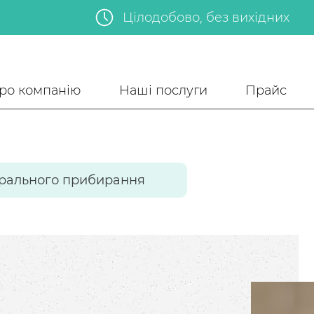
Цілодобово, без вихідних
ро компанію
Наші послуги
Прайс
рального прибирання